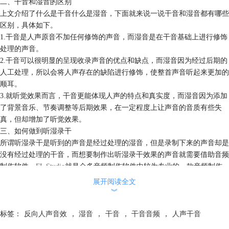
二、干音和湿音的区别
上文介绍了什么是干音什么是湿音，下面就来说一说干音和湿音都有哪些
区别，具体如下。
1.干音是人声原音不加任何修饰的声音，而湿音是在干音基础上进行修饰
处理的声音。
2.干音可以很明显的呈现收录声音的优点和缺点，而湿音因为经过后期的
人工处理，所以会将人声存在的缺陷进行修饰，使整首声音听起来更加的
顺耳。
3.就听觉效果而言，干音更能体现人声的特点和真实度，而湿音因为添加
了背景音乐、节奏调整等后期效果，在一定程度上让声音的音质有些失
真，但却增加了听觉效果。
三、如何做到听湿录干
所谓听湿录干是听到的声音是经过处理的湿音，但是录制下来的声音却是
没有经过处理的干音，而想要制作出听湿录干效果的声音就需要借助音频
制作软件，
FL Studio
就是众多音频制作软件中较为专业的一款音频制作
软件。
展开阅读全文
FL Studio
不仅能制作出不同音律的音乐和节奏，还可以针对不同的声音
︾
添加不同的声音效果，它让使用者不用去录音棚就可以拥有录音棚的诸多
功能，今天就使用
FL Studio
来演示听湿录干是如何制作的。
标签：
反向人声音效
，
湿音
，
干音
，
干音音频
，
人声干音
1.启动
FL Studio
软件，将播放区域切换为“SONG”，并在主界面工具栏中