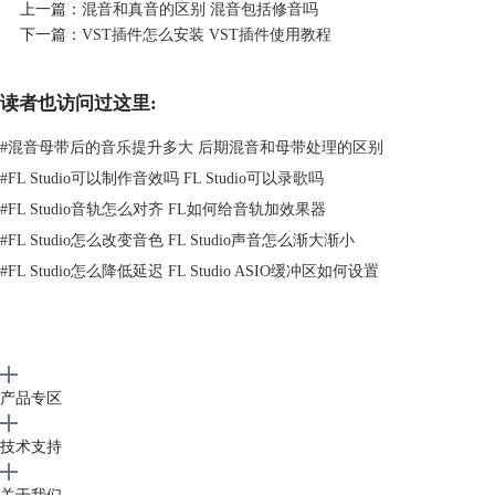
上一篇：
混音和真音的区别 混音包括修音吗
点击“混音器”按钮，在混音器界面选择一个空闲通道1，点击空闲通道1下
下一篇：
VST插件怎么安装 VST插件使用教程
的录制按钮，进行干声录制。
读者也访问过这里:
#
混音母带后的音乐提升多大 后期混音和母带处理的区别
#
FL Studio可以制作音效吗 FL Studio可以录歌吗
#
FL Studio音轨怎么对齐 FL如何给音轨加效果器
#
FL Studio怎么改变音色 FL Studio声音怎么渐大渐小
#
FL Studio怎么降低延迟 FL Studio ASIO缓冲区如何设置
图1：干声录制
2.在
混音器
界面的主通道最下方，点击下图中红色方框选中的按钮，取消
产品专区
主通道与通道1的连接。
技术支持