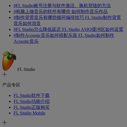
在混音过程中，音频信号可能会出现峰值过载，这可能会导致
#
FL Studio账号注册与软件激活、换机登陆的方法
音频失真。压限器可以防止这种情况的发生，通过将音频信号
#
电脑上做音乐的软件有哪些 如何制作音乐作品
的峰值限制在安全的水平，保护混音中的其他元素不受损坏。
#
制作背景音乐有哪些循环编排技巧 FL Studio制作背景
音乐如何混音
3、增加音频的音量和响度
#
FL Studio怎么降低延迟 FL Studio ASIO缓冲区如何设置
压限器还可以用来增加音频的音量，使其在混音中更加突出。
#
制作Acoustic音乐如何搭配乐器 FL Studio如何制作
通过设置压限器的参数，可以将音频信号的整体音量提高到更
Acoustic音乐
高的水平。
4、保护音频
压限器还可以用于保护音频，特别是在后期制作阶段。通过限
FL Studio
制音频信号的动态范围，压限器可以减少音频在处理过程中可
能遭受的损坏，进而提高音频质量。
产品专区
二、FL Studio中哪个工具可以压限音量
FL Studio软件下载
介绍完了压限器的几点主要作用，下面继续介绍FL Studio中哪
FL Studio功能介绍
个工具可以压限音量。
FL Studio正版购买
FL Studio Mobile
在FL Studio中，要控制音频信号的音量并确保其在混音过程中
保持平衡和清晰度，最常用的工具之一就是压限器。而FL