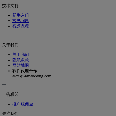
Studio的压限器功能主要通过Fruity Limiter插件来实现。
技术支持
点击打开FL Studio并导入音频文件，导入完成后点击进入【混
新手入门
音器】选项，在混音器界面中点击进入【Fruity Limiter】选
常见问题
项。
视频课程
关于我们
关于我们
隐私条款
网站地图
软件代理合作
alex.qi@makeding.com
广告联盟
推广赚佣金
关注我们