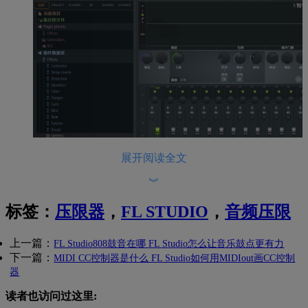
展开阅读全文
︾
标签：
压限器
，
FL STUDIO
，
音频压限
上一篇：
FL Studio808鼓音在哪 FL Studio怎么让音乐鼓点更有力
下一篇：
MIDI CC控制器是什么 FL Studio如何用MIDIout画CC控制
图一：在FL Studio中打开压限器
器
2、防止峰值过载
读者也访问过这里: