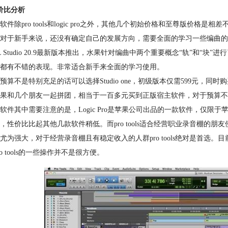
价比分析
软件除pro tools和logic pro之外，其他几个初始价格和至尊版价格是相
对于新手来说，还没有确定自己的发展方向，需要全面的学习一些编曲的相关
L Studio 20.9最新版本推出，水果针对编曲中两个重要概念“轨”和“块”
都有不错的表现。非常适合新手来全面的学习使用。
预算不是特别充足的话可以选择Studio one，初级版本仅需599元，
果和几个朋友一起拼团，相当于一百多元买到正版宿主软件，对于预算不
软件其中需要注意的是，Logic Pro是苹果公司出品的一款软件，仅
，性价比比起其他几款软件稍低。而pro tools适合经营职业录音棚的朋友
尤为强大，对于经营录音棚且有稳定收入的人群pro tools绝对是首选。目
ro tools的一些操作并不是很方便。