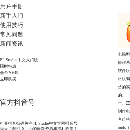
用户手册
新手入门
使用技巧
常见问题
新闻资讯
电脑型
FL Studio 中文入门版
操作系统
限时特惠
软件版本：
低至￥
649
正版编
立即购买
己的实
的。
官方抖音号
一、正
制作电
考价格1
打开抖音扫码关注FL Studio中文官网抖音号
tools
每天了解FL Studio的最新资源和福利政策！