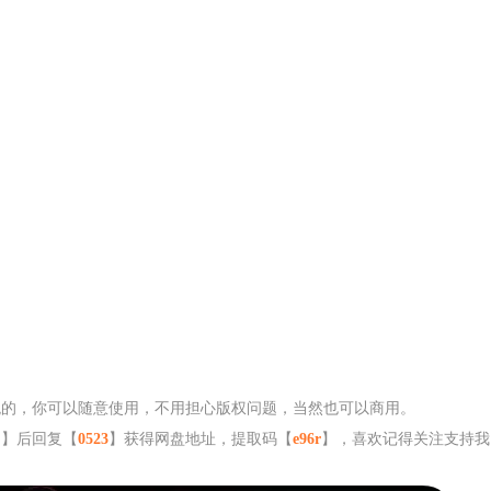
免版税的，你可以随意使用，不用担心版权问题，当然也可以商用。
网】后回复【
0523
】获得网盘地址，提取码【
e96r
】，喜欢记得关注支持我