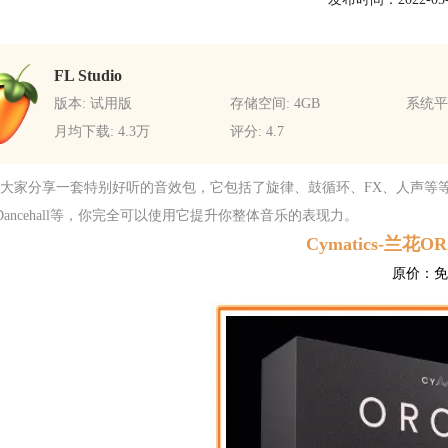
FL Studio
版本: 试用版
存储空间: 4GB
系统平台
月均下载: 4.3万
评分: 4.7
大家分享一套特别好听的音效包，它包括了旋律、鼓循环、FX、人声等等
、Dancehall等，你完全可以使用它提升你整体音乐的表现力。
Cymatics-兰花
原价：免