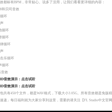
效都标有BPM，非常贴心。说多了没用，让我们看看更详细的内容：
808和贝司音效
鼓循环
鼓声
他循环
镲循环
旋律循环
枪声
打击乐循环
声
循环
FX音效
HID音效演示：
点击试听
HID音效演示：
点击试听
包共有450个文件，都是WAV格式，下载大小3.05G。所有音效都是
速递」每日福利就为大家分享到这里，需要的请关注【FL Studio中文官