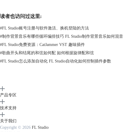
读者也访问过这里:
#
FL Studio账号注册与软件激活、换机登陆的方法
#
制作背景音乐有哪些循环编排技巧 FL Studio制作背景音乐如何混音
#
FL Studio免费资源：CatJammer VST 趣味插件
#
歌曲开头和结尾的和弦如何配 如何根据旋律配和弦
另外，这款插件的频谱显示功能允许你详细监控使用它时所做的更改，输
#
FL Studio怎么添加自动化 FL Studio自动化如何控制插件参数
入和输出信号的实时可视化让你在调节特定参数时能够更加准确，非常实
用！（
点击查看视频
）
插件支持Windows、macOS和iOS系统，兼容VST/VST3/AU，下载大小
18.1MB，非常小巧，快来领取吧！
「潮软速递」每日福利就为大家分享到这里，需要的请关注后回复
产品专区
【
1219
】获得领取地址，提取码【
e7uy】
，喜欢记得
关注
支持我们~
技术支持
关于我们
Copyright © 2026
FL Studio