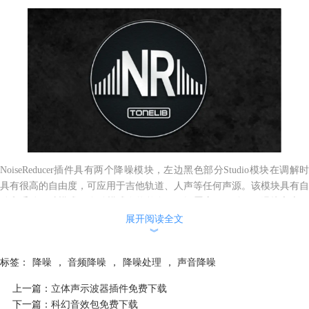
NoiseReducer插件具有两个降噪模块，左边黑色部分Studio模块在调解时
具有很高的自由度，可应用于吉他轨道、人声等任何声源。该模块具有自
动和手动两种模式，自动模式会将整个效果设置应用于“阈值”滑块之上，
手动模式可通过4个旋钮对深度、起音、保持和衰减进行控制。
展开阅读全文
︾
在插件界面右边的EasyGate模块设计灵感源于吉他噪声门踏板，它只有一
个调节灵敏度旋钮，主要针对吉他频率范围。灵敏度旋钮旁边的开关可在
标签：
降噪
，
音频降噪
，
降噪处理
，
声音降噪
硬/软处理模式之间切换，硬处理模式将会显著提高效果的灵敏度。
上一篇：
立体声示波器插件免费下载
下一篇：
科幻音效包免费下载