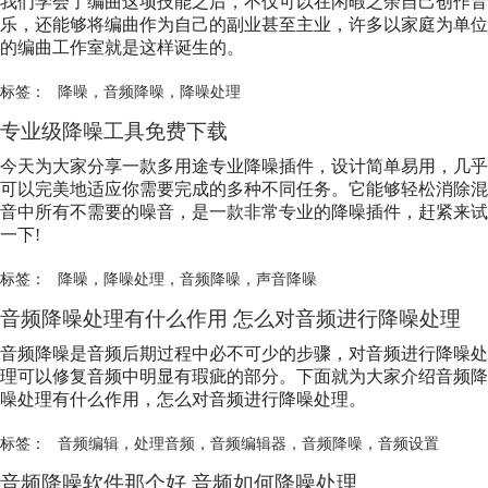
我们学会了编曲这项技能之后，不仅可以在闲暇之余自己创作音
乐，还能够将编曲作为自己的副业甚至主业，许多以家庭为单位
的编曲工作室就是这样诞生的。
标签：
降噪
，
音频降噪
，
降噪处理
专业级降噪工具免费下载
今天为大家分享一款多用途专业降噪插件，设计简单易用，几乎
可以完美地适应你需要完成的多种不同任务。它能够轻松消除混
音中所有不需要的噪音，是一款非常专业的降噪插件，赶紧来试
一下!
标签：
降噪
，
降噪处理
，
音频降噪
，
声音降噪
音频降噪处理有什么作用 怎么对音频进行降噪处理
音频降噪是音频后期过程中必不可少的步骤，对音频进行降噪处
理可以修复音频中明显有瑕疵的部分。下面就为大家介绍音频降
噪处理有什么作用，怎么对音频进行降噪处理。
标签：
音频编辑
，
处理音频
，
音频编辑器
，
音频降噪
，
音频设置
音频降噪软件那个好 音频如何降噪处理