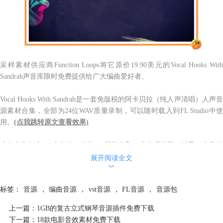
采样素材供应商Function Loops将它原价
19.90美元
的Vocal Hooks Wit
Sandrah声音库限时免费提供给广大编曲爱好者。
Vocal Hooks With Sandrah是一套免版税的阿卡贝拉（纯人声清唱）人声音
源素材合集，全部为24位WAV质量录制，可以随时载入到FL Studio中使
用。
(点我跳转原文查看效果)
这套合集包含200个文件，分为120段旋律和30个声乐片段，以及50个音效
FX，其中120段旋律中，一半是干音一半是湿音。
展开阅读全文
︾
这套素材是其实是以重现Soul Diva的灵魂歌声为目的而制作。灵魂天后
标签：
音源
，
编曲音源
，
vst音源
，
FL音源
，
音源包
的声音是许多元素被包裹在一一起，节奏性平滑，但有时却很粗犷，富于
变化。
上一篇：
1GB的复古立式钢琴音源插件免费下载
下一篇：
18款电影音效素材免费下载