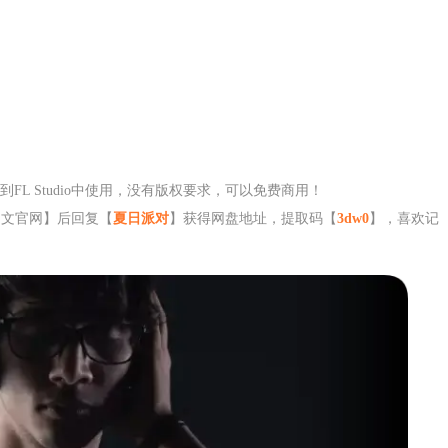
L Studio中使用，没有版权要求，可以免费商用！
中文官网】后回复【
夏日派对
】获得网盘地址，提取码【
3dw0
】，喜欢记