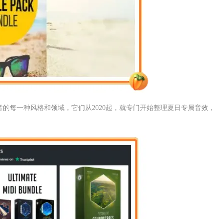
电音的每一种风格和领域，它们从2020起，就专门开始整理夏日专属音效，