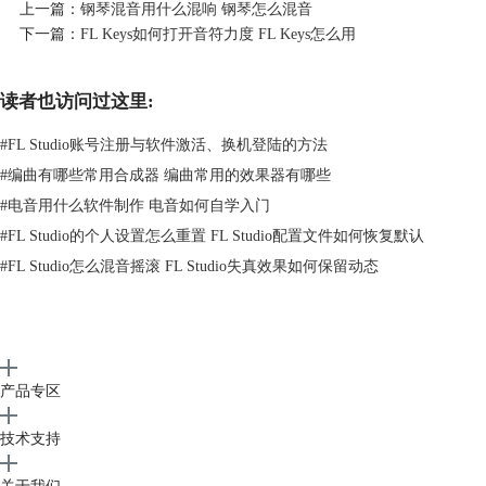
上一篇：
钢琴混音用什么混响 钢琴怎么混音
下一篇：
FL Keys如何打开音符力度 FL Keys怎么用
图1：通道机架窗口
2.在工具栏中点击“混音器”按钮打开
混音器
窗口，选中音频文件对应的通
读者也访问过这里:
道，并点击右侧对应插槽。
#
FL Studio账号注册与软件激活、换机登陆的方法
#
编曲有哪些常用合成器 编曲常用的效果器有哪些
#
电音用什么软件制作 电音如何自学入门
#
FL Studio的个人设置怎么重置 FL Studio配置文件如何恢复默认
#
FL Studio怎么混音摇滚 FL Studio失真效果如何保留动态
产品专区
技术支持
图2：混音器窗口