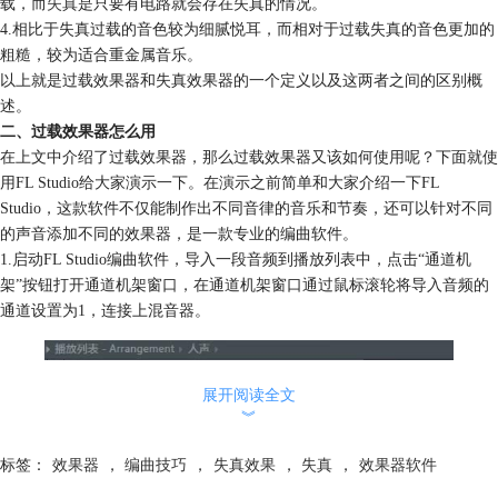
载，而
失真
是只要有电路就会存在失真的情况。
4.相比于失真过载的音色较为细腻悦耳，而相对于过载失真的音色更加的
粗糙，较为适合重金属音乐。
以上就是过载效果器和失真效果器的一个定义以及这两者之间的区别概
述。
二、过载效果器怎么用
在上文中介绍了过载效果器，那么过载效果器又该如何使用呢？下面就使
用FL Studio给大家演示一下。在演示之前简单和大家介绍一下FL
Studio，这款软件不仅能制作出不同音律的音乐和节奏，还可以针对不同
的声音添加不同的效果器，是一款专业的编曲软件。
1.启动FL Studio编曲软件，导入一段音频到播放列表中，点击“通道机
架”按钮打开通道机架窗口，在通道机架窗口通过鼠标滚轮将导入音频的
通道设置为1，连接上混音器。
展开阅读全文
︾
标签：
效果器
，
编曲技巧
，
失真效果
，
失真
，
效果器软件