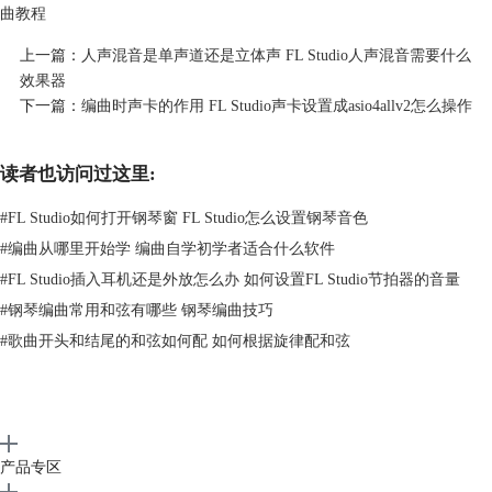
2、设置完成之后，我们就能够在FL Studio中看到所有的音组标号了。
曲教程
上一篇：
人声混音是单声道还是立体声 FL Studio人声混音需要什么
效果器
下一篇：
编曲时声卡的作用 FL Studio声卡设置成asio4allv2怎么操作
读者也访问过这里:
#
FL Studio如何打开钢琴窗 FL Studio怎么设置钢琴音色
#
编曲从哪里开始学 编曲自学初学者适合什么软件
图二：在FL Studio中显示所有音组
#
FL Studio插入耳机还是外放怎么办 如何设置FL Studio节拍器的音量
二、FL Studio钢琴窗怎么设置为C-1
#
钢琴编曲常用和弦有哪些 钢琴编曲技巧
在上文中我们介绍了音组的概念以及如何在FL Studio中设置音组标号，
#
歌曲开头和结尾的和弦如何配 如何根据旋律配和弦
在实际的编曲过程中，我们一般都只会在同一个音组内进行编曲，此时
FL Studio钢琴卷帘中的其他音组按键就成为了干扰项，很容易误触。我
们可以通过调整钢琴窗的大小来让FL Studio只显示一个音组的音符。这
里以C-1音组为例，向大家展示一下如何将FL Studio的钢琴窗设置为C-
1。
产品专区
1、在FL Studio的
钢琴卷帘
中，我们按住右上角的条形图标，随后上下滑