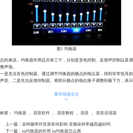
图1 均衡器
总的来说，均衡器作用总共有三个，分别是音色控制、反馈声控制以及调
整声场。
一是充当音色控制器。通过调节均衡器的频点的电位器，得到非常悦耳的
声音。二是充当反馈抑制器。将部分频点的电位推子调整到最下方，表示
数值极小，防止啸叫的产生。三是充当音响系统配置，用于调整声场，比
如被室外活动广场广泛使用。
展开阅读全文
︾
标签：
均衡器
，
混音软件
，
混音教程
，
混音
，
混音压缩器
上一篇：
采样频率对音质有何影响 音频采样率越高越好吗
下一篇：
eq均衡器的作用 eq均衡器怎么调