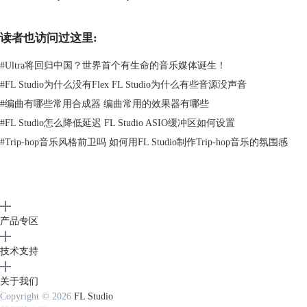
读者也访问过这里:
#
Ultra将回归中国？世界首个有生命的音乐媒体诞生！
图2 均衡效果器
#
FL Studio为什么没有Flex FL Studio为什么有些音源没声音
大多数创作者是通过使用编曲软件的均衡器插件。这里通过FL Studio编
#
编曲有哪些常用合成器 编曲常用的效果器有哪些
曲软件进行演示，首先点击FL Studio编曲软件顶部菜单栏“视图”-“混音
#
FL Studio怎么降低延迟 FL Studio ASIO缓冲区如何设置
器”，然后点击“混音器”右侧“插槽1”，再选择“Fruity Parametric EQ 2”均
#
Trip-hop音乐风格前卫吗 如何用FL Studio制作Trip-hop音乐的氛围感
衡效果器。
产品专区
技术支持
关于我们
Copyright © 2026
FL Studio