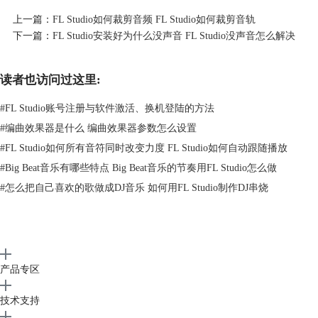
上一篇：
FL Studio如何裁剪音频 FL Studio如何裁剪音轨
下一篇：
FL Studio安装好为什么没声音 FL Studio没声音怎么解决
读者也访问过这里:
图二：粘贴音符
#
FL Studio账号注册与软件激活、换机登陆的方法
通过上面两个步骤，我们就能够在FL Studio中复制部分音符了，整个操
#
编曲效果器是什么 编曲效果器参数怎么设置
作过程比较接近于常规的复制粘贴快捷键操作，十分便捷快速。
#
FL Studio如何所有音符同时改变力度 FL Studio如何自动跟随播放
二、FL Studio如何复制轨道上的全部音符
#
Big Beat音乐有哪些特点 Big Beat音乐的节奏用FL Studio怎么做
在上文中我们介绍了如何在FL Studio中复制部分音符，但有些时候，我
们是需要复制一条音轨上的所有音符的。例如吉他和贝斯这两种乐器，虽
#
怎么把自己喜欢的歌做成DJ音乐 如何用FL Studio制作DJ串烧
然是两种乐器，但是贝斯在演奏过程中是配合吉他的，其旋律从始至终都
和吉他旋律保持高度一致，既然如此，我们就需要复制吉他轨道上的所有
音符，用上文所述的方式是不太现实的。那么这种情况应该如何操作呢？
当我们需要复制一条音轨中的全部音符时，本质上就是复制一条音轨，打
开FL Studio的通道机架，右键点击需要复制的音轨，在弹出的弹窗中选
产品专区
择“复制”。
技术支持