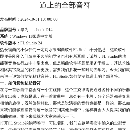
道上的全部音符
发布时间：2024-10-31 10: 00: 00
品牌型号：
华为matebook D14
系统：
Windows 11家庭中文版
软件版本：
FL Studio 24
热爱编曲的小伙伴们一定对水果编曲软件FL Studio十分熟悉，这款软件
即便是刚刚入门编曲不久的初学者也都有所耳闻，诚然，FL Studio的功
能和音色在行业中非常出色，但是
编曲软件
毕竟是服务于编曲，其技术性
相比其它类型的软件会更强，需要我们多花一些时间去学习。今天我们就
来说一说如何复制粘贴音符，FL Studio如何复制轨道上的全部音符。
一、如何复制粘贴音符
在每一首歌曲中都会有一个主旋律，这个主旋律需要通过各种不同的乐器
演奏出来，也就是说，在一首歌曲中，总会有一小段，各个乐器都演奏着
相似的旋律，既然旋律相似，那就是说演奏的音符也都是一样的。那么如
果我们能够直接复制这一段音符到其他乐器中，这样将会大大提高我们的
编曲效率。接下来我就为大家来演示一下。
打开FL Studio的钢琴卷帘，可以看到，我们在钢琴卷帘中输入的全部音
符，先选中我们需要复制的音符片段，被选中的音符会变成红色，按下