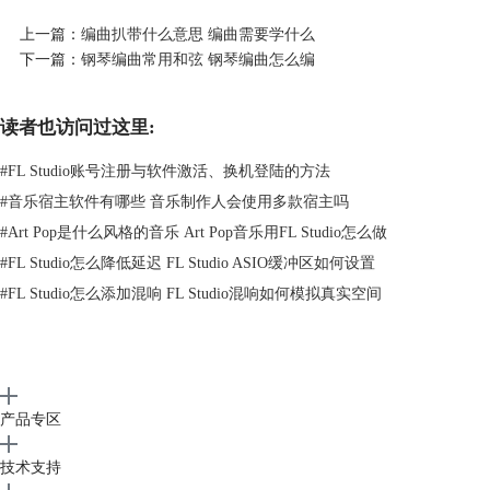
上一篇：
编曲扒带什么意思 编曲需要学什么
下一篇：
钢琴编曲常用和弦 钢琴编曲怎么编
读者也访问过这里:
#
FL Studio账号注册与软件激活、换机登陆的方法
#
音乐宿主软件有哪些 音乐制作人会使用多款宿主吗
#
Art Pop是什么风格的音乐 Art Pop音乐用FL Studio怎么做
#
FL Studio怎么降低延迟 FL Studio ASIO缓冲区如何设置
图2：Sibelius打谱界面
#
FL Studio怎么添加混响 FL Studio混响如何模拟真实空间
Sibelius
作为打谱软件，在制作音乐时与音频编辑软件有很大不同。
Sibelius是通过创建乐谱稿纸，在稿纸上输入不同乐器的音符来完成音乐
制作的。
打谱软件的
优点
：明白乐曲的乐理知识。
缺点
：可以制作的效果少。
产品专区
用途
：在乐队练习时，可以让乐队成员明白音高等详细的乐理。
技术支持
3.音乐制作软件——FL Studio