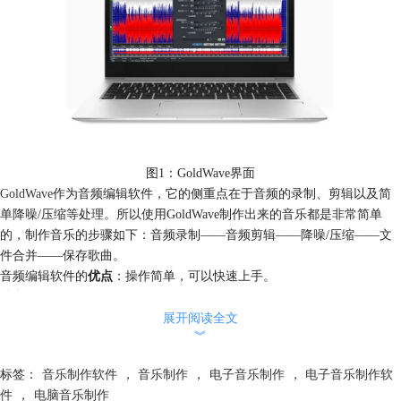
图1：GoldWave界面
GoldWave
作为音频编辑软件，它的侧重点在于音频的录制、剪辑以及简
单降噪/压缩等处理。所以使用GoldWave制作出来的音乐都是非常简单
的，制作音乐的步骤如下：音频录制——音频剪辑——降噪/压缩——文
件合并——保存歌曲。
音频编辑软件的
优点
：操作简单，可以快速上手。
缺点
：可以制作的效果很少。
用途
：这种音频编辑软件可以作为专业音乐制作软件的辅助，如录音、剪
展开阅读全文
︾
辑音频文件等。
标签：
音乐制作软件
，
音乐制作
，
电子音乐制作
，
电子音乐制作软
2.打谱软件——Sibelius
件
，
电脑音乐制作