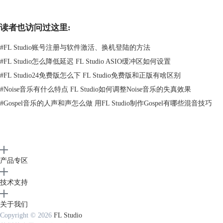
6个OpenHats开镲
6个Percussions打击乐
5个Rimshots启动音
读者也访问过这里:
6个Samples采样
#
FL Studio账号注册与软件激活、换机登陆的方法
7个Snare军鼓
#
FL Studio怎么降低延迟 FL Studio ASIO缓冲区如何设置
6个Transitions变换
#
FL Studio24免费版怎么下 FL Studio免费版和正版有啥区别
（点此查看视频效果）
#
Noise音乐有什么特点 FL Studio如何调整Noise音乐的失真效果
试听后是不是觉得非常酷！另外这款音效包完全免费使用，你不用担心版
#
Gospel音乐的人声和声怎么做 用FL Studio制作Gospel有哪些混音技巧
权问题，但是不可以商用，仅供个人欣赏创作。
本周分享了多款音效和插件，还没有下载的抓紧，资源有效期7天：
《StargateSynth综合采样音源免费下载》
《500条人声采样音效免费下载》
「潮软速递」每日福利就为大家分享到这里，需要的请关注公众号“FL
产品专区
Studio中文官网”后回复【
0410
】获得网盘地址，提取码【
j3kd
】，喜欢
记得关注支持我们~
技术支持
关于我们
Copyright © 2026
FL Studio