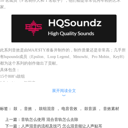
10 名成员（9 名制作人和 1 名歌手），他们都是非常优秀年轻的艺术
家。
此系列音效是由MAJE$TY准备并制作的，制作质量还是非常高；几乎所
有hqsoundz成员（Epsilon、Loop Legend、Mmowhi、Pro Mobin、KeyH）
都为这个系列的创作做出了贡献。
具体包含：
15个808’s鼓组
3个Ambiences氛围音
展开阅读全文
8个Animals动物声
︾
9个Clap & Shakers击掌声
标签：
鼓
，
音效
，
鼓组混音
，
电音音效
，
鼓音源
，
音效素材
9个FX效果音
8个Hi-hats踩镲
上一篇：
音轨怎么使用 混合音轨怎么去除
9个Kicks底鼓
下一篇：
人声混音的流程及技巧 怎么混音能让人声贴耳