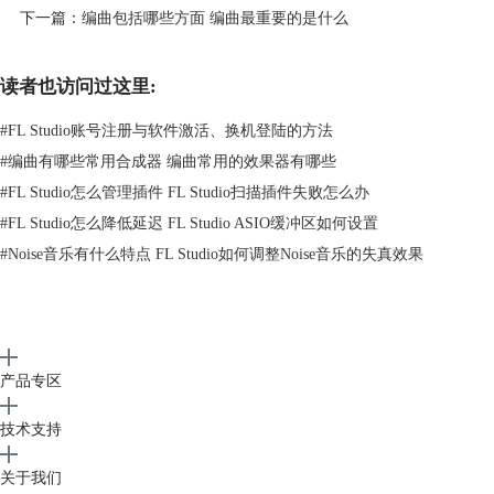
下一篇：
编曲包括哪些方面 编曲最重要的是什么
读者也访问过这里:
#
FL Studio账号注册与软件激活、换机登陆的方法
该插件支持Windows和MacOS系统，兼容VST3/AU。下载大小有
#
编曲有哪些常用合成器 编曲常用的效果器有哪些
253.35MB，请预留足够的空间！
#
FL Studio怎么管理插件 FL Studio扫描插件失败怎么办
「潮软速递」每日福利就为大家分享到这里，需要的请关注公众号【FL
#
FL Studio怎么降低延迟 FL Studio ASIO缓冲区如何设置
Studio中文官网】后回复【
0725
】获得网盘地址，提取码【
h7dh
】，喜欢
#
Noise音乐有什么特点 FL Studio如何调整Noise音乐的失真效果
记得关注支持我们~
产品专区
技术支持
关于我们