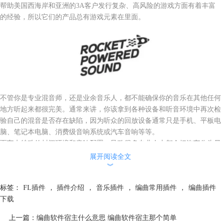
帮助美国西海岸和亚洲的3A客户发行复杂、高风险的游戏方面有着丰富
的经验，所以它们的产品总有游戏元素在里面。
不管你是专业混音师，还是业余音乐人，都不能确保你的音乐在其他任何
地方听起来都很完美。通常来讲，你该拿到各种设备和听音环境中再次检
验自己的混音是否存在缺陷，因为听众的回放设备通常只是手机、平板电
脑、笔记本电脑、消费级音响系统或汽车音响等等。
而车内特殊的封闭环境和音响配置，导致很多专业人士都会把汽车作为最
佳的监听参考环境，效果如何请大家看一下演示视频！
（点击查看视频）
展开阅读全文
︾
标签：
FL插件
，
插件介绍
，
音乐插件
，
编曲常用插件
，
编曲插件
下载
上一篇：
编曲软件宿主什么意思 编曲软件宿主那个简单