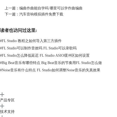
图二：编曲软件宿主中的插件
上一篇：
编曲作曲能自学吗 哪里可以学作曲编曲
不同的编曲软件宿主有着自己的优缺点，主流的应用场景也大不相同。这
下一篇：
汽车音响模拟插件免费下载
当中有老牌宿主，也有后起之秀。在接下来的内容中我将为大家解读几款
编曲软件宿主。
二、编曲软件宿主那个简单
读者也访问过这里:
1.FL Studio
如果是电子音乐或是Beat制作就不得不提到FL Studio，FL Studio的精髓在
#
FL Studio 教程之如何导入第三方插件
于Pattern和Loop，其方便程度是其他软件不能比拟的。 比较容易入门，
#
FL Studio可以制作音效吗 FL Studio可以录歌吗
很容易学，并且随着在线视频的流行和普及，可以看到非常多知名制作人
#
FL Studio怎么降低延迟 FL Studio ASIO缓冲区如何设置
上传FL Studio制作的过程与教程，这将会帮助引导更多年轻音乐人学习
#
Big Beat音乐有哪些特点 Big Beat音乐的节奏用FL Studio怎么做
其使用方法，最终创造出属于自己的音乐风格。
#
Noise音乐有什么特点 FL Studio如何调整Noise音乐的失真效果
产品专区
技术支持