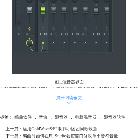
图1.混音器界面
在我们调整声像等旋钮时，由于鼠标灵敏度的问题，我们经常会遇到旋钮
数值调整不到特定值的情况，其实，我们并不是必须使用旋钮来进行数值
展开阅读全文
的设定，我们只需要在对应旋钮上点击鼠标左键并在左键菜单中点击【输
︾
入值】选项，即可对旋钮数值进行精确调整；
标签：
编曲软件
，
音轨
，
混音器
，
电脑混音器
，
混音器软件
上一篇：
运用GoldWave&FL制作小团团同款歌曲
下一篇：
编曲时如何在FL Studio卷帘窗口修改单个音符音量