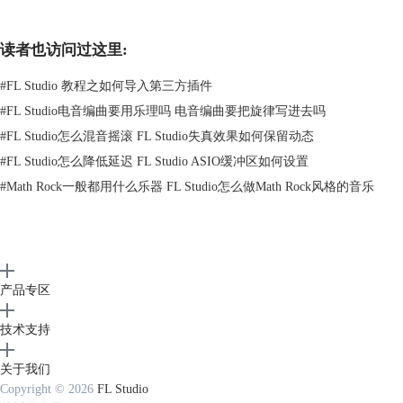
读者也访问过这里:
#
FL Studio 教程之如何导入第三方插件
#
FL Studio电音编曲要用乐理吗 电音编曲要把旋律写进去吗
#
FL Studio怎么混音摇滚 FL Studio失真效果如何保留动态
#
FL Studio怎么降低延迟 FL Studio ASIO缓冲区如何设置
#
Math Rock一般都用什么乐器 FL Studio怎么做Math Rock风格的音乐
产品专区
图2.声像右键菜单
技术支持
有时我们也会遇到多个所需混音轨道在混音器界面上相隔比较远的情况，
来回滑动混音器界面无疑会打断我们的创作思路，那么如何将多个散乱分
关于我们
布的混音器集中起来呢？我们只需在相应混音轨道上点击鼠标右键，并在
Copyright © 2026
FL Studio
轨道菜单中找到【停靠到】选项，在其下拉栏中点击【左】选项，对应的