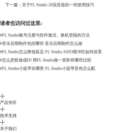
下一篇：
关于FL Studio 20混音器的一些使用技巧
束标记”，并使用“修剪”选项剪辑歌曲片段。剪辑后，在控制面板播放剪
辑片段，检查片段是否完整截取。
读者也访问过这里:
#
FL Studio账号注册与软件激活、换机登陆的方法
#
音乐后期制作包括哪些 音乐后期制作怎么做
#
FL Studio怎么降低延迟 FL Studio ASIO缓冲区如何设置
#
怎么把歌做成DJ 用FL Studio做一首歌有哪些过程
#
FL Studio小提琴在哪里 FL Studio小提琴音色怎么配
图3：GoldWave剪辑音频
剪辑好片段后，如果要将一些音频片段拼接起来，建议还是在
GoldWave
操作更为简便。我们只需要使用“复制”“粘贴”功能，就能将音频片段拼接
产品专区
起来。
有时候，拼接处的音频可能会衔接得不够自然，此时我们可以使用
技术支持
GoldWave 的“淡出”“淡入”功能对两段音频的连接处作更为自然的处理。
关于我们
具体操作是，在第一段音频末设置“淡出”，在第二段音频开头设置“淡