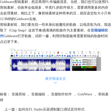
Goldwave剪辑素材，然后再用FL作编曲混音。当然，我们也可以使用FL
剪辑素材，但效率会低很多，毕竟FL的软件很大，需要调用更多的内存
去处理素材。相比之下，像剪辑素材这种简单的活，就应该交给大小只有
12.8MB的Goldwave去做。
剪辑素材前，我们要先找一些本身比较魔性的歌曲，以电音歌为佳。我选
取了《Clap Snap》这首节奏感满满的歌曲作为主要素材。在
音频编辑软
件
Goldwave打开歌曲，试听一遍，利用控制面板将需要剪辑的歌曲时间
点记录下来。
展开阅读全文
︾
标签：
音频剪辑
，
音频编辑
，
音频制作软件
，
GoldWave
，
剪辑素
材
图2：GoldWave音频处理界面
上一篇：
如何在FL Studio乐器调制窗口调试音符样式
然后根据之前记录的时间点在GoldWave音频窗口设置“开始标记”以及“结