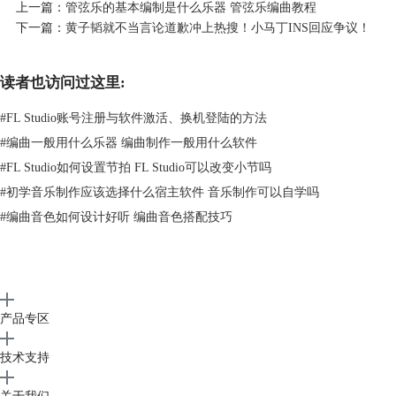
上一篇：
管弦乐的基本编制是什么乐器 管弦乐编曲教程
入到FL Studio的播放列表中。你可以直接拖放文件到播放列表中，或者
下一篇：
黄子韬就不当言论道歉冲上热搜！小马丁INS回应争议！
使用FL Studio的导入功能来添加音频素材。
读者也访问过这里:
#
FL Studio账号注册与软件激活、换机登陆的方法
#
编曲一般用什么乐器 编曲制作一般用什么软件
#
FL Studio如何设置节拍 FL Studio可以改变小节吗
#
初学音乐制作应该选择什么宿主软件 音乐制作可以自学吗
#
编曲音色如何设计好听 编曲音色搭配技巧
产品专区
技术支持
图二：将音频文件导入到软件中