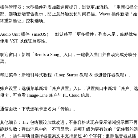
插件管理器：大型插件列表加载速度提升，浏览更加流畅。「重新扫描全
部」选项新增警告提示，防止意外触发长时间扫描。Waves 插件新增「始
终重新验证」控制选项。
Audio Unit 插件（macOS）：默认移至「更多插件」列表末尾，鼓励优先
使用 VST 以保证兼容性。
欢迎窗口：新增「Remix a Song」入口，一键载入曲目并自动完成分轨分
离。
帮助菜单：新增引导式教程（Loop Starter 教程 & 步进音序器教程）。
账户设置：选项菜单新增「账户设置」入口，设置窗口中新增「账户」选
项卡，可查看 Image-Line 账户与 FL Cloud 信息。
通信面板：下载选项卡更名为「传输」。
其他细节：.fnv 包络预设加载改进，不兼容格式现在显示清晰提示而不再
静默失败；弹出消息中的「不再显示」选项升级为更有效的「记住我的选
择」；插件与项目选择器搜索文本支持超过 40 个字符；删除混音器及播