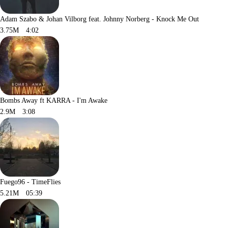
Adam Szabo & Johan Vilborg feat. Johnny Norberg - Knock Me Out
3.75M
4:02
Bombs Away ft KARRA - I'm Awake
2.9M
3:08
Fuego96 - TimeFlies
5.21M
05:39