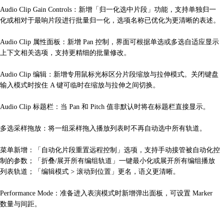
Audio Clip Gain Controls：新增「归一化选中片段」功能，支持单独归一
化或相对于最响片段进行批量归一化，选项名称已优化为更清晰的表述。
Audio Clip 属性面板：新增 Pan 控制，界面可根据单选或多选自适应显示
上下文相关选项，支持更精细的批量修改。
Audio Clip 编辑：新增专用鼠标光标区分片段缩放与拉伸模式。关闭键盘
输入模式时按住 A 键可临时在缩放与拉伸之间切换。
Audio Clip 标题栏：当 Pan 和 Pitch 值非默认时将在标题栏直接显示。
多选采样拖放：将一组采样拖入播放列表时不再自动选中所有轨道。
菜单新增：「自动化片段重置远程控制」选项，支持手动接管被自动化控
制的参数；「折叠/展开所有编组轨道」一键最小化或展开所有编组播放
列表轨道；「编辑模式 > 滚动到位置」更名，语义更清晰。
Performance Mode：准备进入表演模式时新增弹出面板，可设置 Marker
数量与间距。