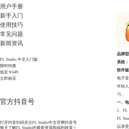
用户手册
新手入门
使用技巧
常见问题
新闻资讯
品牌型号
FL Studio 中文入门版
系统：W
限时特惠
软件版本
低至￥
649
电子音
立即购买
年轻人
习。
官方抖音号
一、电
1、FL 
FL 
打开抖音扫码关注FL Studio中文官网抖音号
以享受
每天了解FL Studio的最新资源和福利政策！