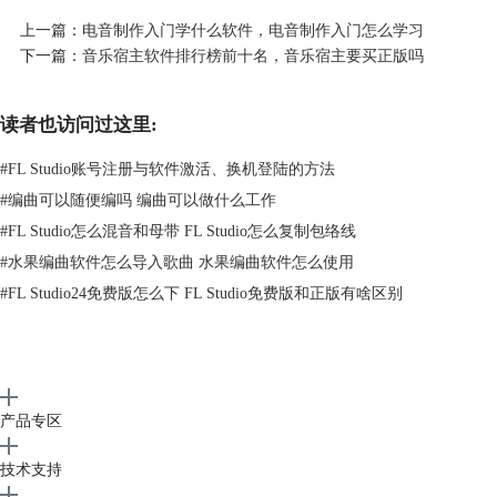
4.注册机
上一篇：
电音制作入门学什么软件，电音制作入门怎么学习
注册机是一款专门用于破解分析软件内部程序的软件，主要用途是破解软
下一篇：
音乐宿主软件排行榜前十名，音乐宿主要买正版吗
件，和破解网络网站。
5.精简版
精简版是对软件中不太重要的功能进行删除，只保留主要功能。
读者也访问过这里:
6.激活版
#
FL Studio账号注册与软件激活、换机登陆的方法
激活版是软件安装包已经进行了非法破解，无需激活就可以使用。
以上六种都属于盗版，盗版产生的原因无外乎是正版软件贵，盗版软件可
#
编曲可以随便编吗 编曲可以做什么工作
以免费使用，但是大家知道盗版都有哪些危害吗？可能这些危害远远大于
#
FL Studio怎么混音和母带 FL Studio怎么复制包络线
免费带来的好处，具体如下。
#
水果编曲软件怎么导入歌曲 水果编曲软件怎么使用
1.很多的盗版软件极有可能被人植入了木马等一系列病毒，这些病毒会将
#
FL Studio24免费版怎么下 FL Studio免费版和正版有啥区别
个人信息、银行信息直接暴露出去，无论是对人身还是财产都具有威胁
性。
2.盗版软件的某些功能可能是存在缺陷的，这也是在使用盗版软件时会出
现卡顿、闪退的原因。
3.盗版软件是在正版软件发布后，才能进行破解的，这导致盗版软件的版
产品专区
本比较滞后。
4.对于软件开发者来说，盗版软件变相的窃取了他们的劳动成果，让大家
技术支持
不再购买正版，打击了开发者的创作热情，长远发展很可能会压制行业领