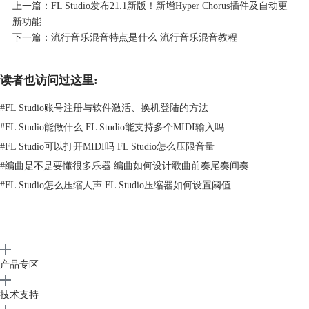
上一篇：
FL Studio发布21.1新版！新增Hyper Chorus插件及自动更
新功能
下一篇：
流行音乐混音特点是什么 流行音乐混音教程
读者也访问过这里:
图二：Cubase软件主界面
3、GarageBand
#
FL Studio账号注册与软件激活、换机登陆的方法
GaragBand是苹果公司推出的一款音频软件，它能够支持我们进行音频录
#
FL Studio能做什么 FL Studio能支持多个MIDI输入吗
制和一些简单的音频后期处理，并且还能够适配Mac系统的电脑。
#
FL Studio可以打开MIDI吗 FL Studio怎么压限音量
GarageBand支持多音轨录制，在软件中也自带了一些乐器以及音效插件，
#
编曲是不是要懂很多乐器 编曲如何设计歌曲前奏尾奏间奏
能够满足我们简单的编曲需求。
#
FL Studio怎么压缩人声 FL Studio压缩器如何设置阈值
产品专区
技术支持