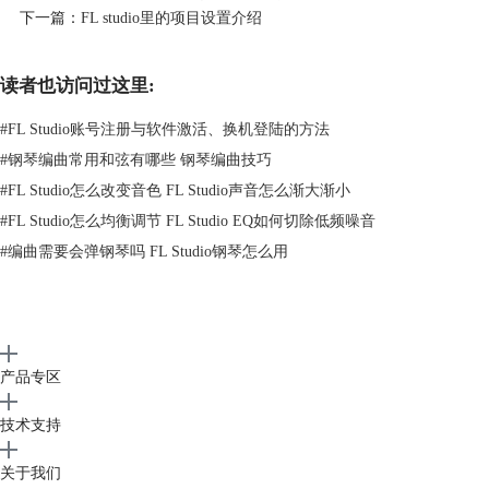
下一篇：
FL studio里的项目设置介绍
图2：菜单功能简介
读者也访问过这里:
而在模式剪辑菜单中，在每个剪辑左上角的菜单图标下，我们将会找到一
个菜单，有几个模式选项供我们选择。
#
FL Studio账号注册与软件激活、换机登陆的方法
#
钢琴编曲常用和弦有哪些 钢琴编曲技巧
#
FL Studio怎么改变音色 FL Studio声音怎么渐大渐小
#
FL Studio怎么均衡调节 FL Studio EQ如何切除低频噪音
图3：模式选项
#
编曲需要会弹钢琴吗 FL Studio钢琴怎么用
模式选择器面板的功能是为了方便我们可以更轻松的复制到附加的播放列
表的选择器面板中去。
产品专区
技术支持
关于我们