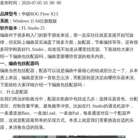
发布时间：2026-07-05 10: 00: 00
品牌型号：
华硕ROG Flow X13
系统：
Windows 11 64位旗舰版
软件版本：
FL Studio 25
编曲对于很多刚入门的新手朋友来说，第一反应往往就是直接开始写旋
律，但实际上编曲其实涵盖了很多方面，如配器，节奏编排等等。还有很
多同学刚装好FL Studio，却发现不知道从哪里找音源。下面就给大家介
绍一下编曲包括配器吗，编曲需要哪些音源的相关内容。
一、编曲包括配器吗
编曲当然包括配器，配器可以说是编曲中最核心的组成部分之一了。从本
质上来说，编曲是安排一首歌怎么演，而配器则是决定由哪些乐器来演。
下面就给大家详细介绍一下编曲包括配器吗：
1、什么是配器
在我们商业的歌曲当中，配器在歌曲中包括这几步：选择乐器音色、分配
音区、控制音量平衡、避免频率冲突。比如在FL Studio的
通道机架
中，
一条通道放Bass、一条放Lead、一条放Pad，每条通道对应一个配器声
部，这就是配器最简单的呈现方式。本质上就是我们需要挑选合适的乐
器，来演奏合适的段落。