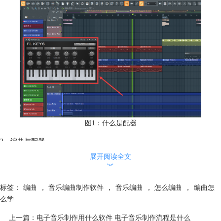
图1：什么是配器
2、编曲与配器
编曲是对一首歌的整体编排，其中包括了和声走向、节奏设计、段落结构
展开阅读全文
等等步骤。而配器就专门负责将不同声部分配给不同乐器，决定钢琴弹什
︾
么、弦乐拉什么、鼓点怎么打。就是配器是编曲的子集，好的编曲一定离
不开出色的配器，对于刚学习编曲的同学，只要将两者平衡起来，就可以
标签：
编曲
，
音乐编曲制作软件
，
音乐编曲
，
怎么编曲
，
编曲怎
做出好听的音乐作品。
么学
上一篇：
电子音乐制作用什么软件 电子音乐制作流程是什么