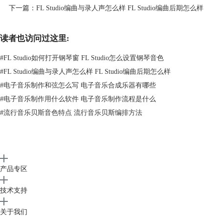
下一篇：
FL Studio编曲与录人声怎么样 FL Studio编曲后期怎么样
读者也访问过这里:
#
FL Studio如何打开钢琴窗 FL Studio怎么设置钢琴音色
#
FL Studio编曲与录人声怎么样 FL Studio编曲后期怎么样
#
电子音乐制作和弦怎么写 电子音乐合成乐器有哪些
#
电子音乐制作用什么软件 电子音乐制作流程是什么
#
流行音乐贝斯音色特点 流行音乐贝斯编排方法
图2：编曲与配器
二、编曲需要哪些音源
音源就是我们编曲当中负责制作声音的工具，要完成一首完整的编曲，就
必不可少的需要使用到音源。FL Studio自带了很多音源插件，新手完全
不需要额外购买第三方音源，就能做出专业级的编曲作品。下面就给大家
产品专区
详细介绍一下编曲需要哪些音源：
1、旋律类音源
技术支持
旋律是一首歌当中最容易让人记住的部分，最常用的旋律音源就是
合成器
音源和吉他音源了。FL Studio自带的Harmor插件当中就有非常多的合成
关于我们