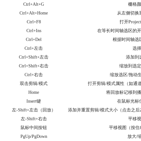
Ctrl+Alt+G
栅格
Ctrl+Alt+Home
从左侧切换
Ctrl+F8
打开Proje
Ctrl+Ins
在等长时间轴选区的
Ctrl+Del
根据时间轴选
Ctrl+左击
选
Ctrl+Shift+左击
添加到
Ctrl+Shift+右击
缩放到选
Ctrl+右击
缩放选区/拖动
双击剪辑/模式
打开剪辑/模式属性（如通
Home
将回放标记移到
Insert键
在鼠标光标
左-Shift+左击（回放）
添加并重置剪辑/模式大小（点击之
左-Shift+右击
平移
鼠标中间按钮
平移视图（按住
PgUp/PgDown
放大/