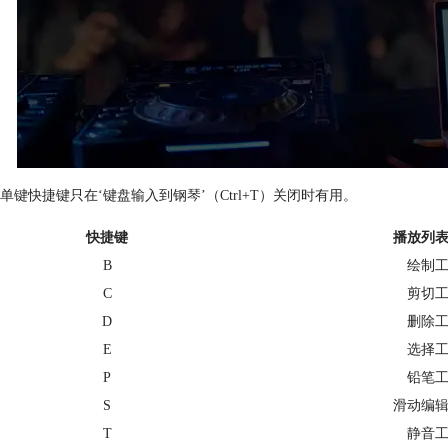
单键快捷键只在‘键盘输入到钢琴’（Ctrl+T）关闭时有用。
快捷键
播放列
B
绘制
C
剪切
D
删除
E
选择
P
铅笔
S
滑动编
T
静音