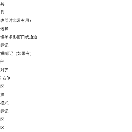
工具
工具
修改器时非常有用）
组选择
开钢琴条形窗口或通道
间标记
歌曲标记（如果有）
全部
局对齐
到右侧
选区
选择
能模式
间标记
选区
选区