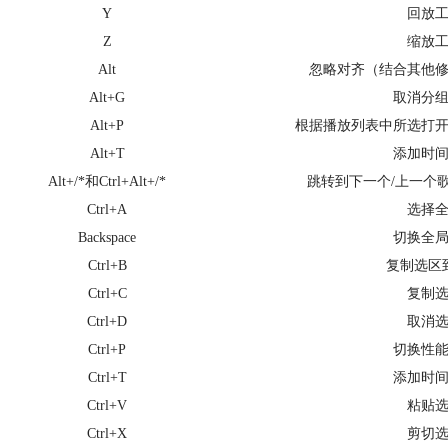
Y
回放
Z
缩放
Alt
忽略对齐（结合其他
Alt+G
取消分
Alt+P
根据播放列表中所选打
Alt+T
添加时
Alt+/*和Ctrl+Alt+/*
跳转到下一个/上一个
Ctrl+A
选择
Backspace
切换全
Ctrl+B
复制选区
Ctrl+C
复制
Ctrl+D
取消
Ctrl+P
切换性
Ctrl+T
添加时
Ctrl+V
粘贴
Ctrl+X
剪切