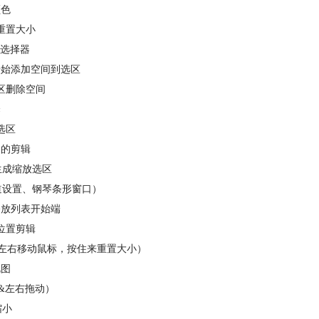
颜色
重置大小
ct选择器
开始添加空间到选区
区删除空间
择
选区
定的剪辑
生成缩放选区
道设置、钢琴条形窗口）
播放列表开始端
位置剪辑
后左右移动鼠标，按住来重置大小）
视图
&左右拖动）
缩小