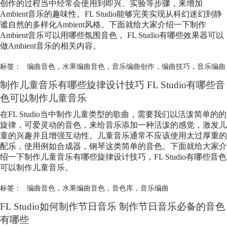
创作的过程当中经常会使用到即兴、实验等步骤，来增加
Ambient音乐的趣味性。FL Studio能够完美实现从科幻迷幻到静
谧自然的多样化Ambient风格。下面就给大家介绍一下制作
Ambient音乐可以用哪些氛围音色， FL Studio有哪些效果器可以
做Ambient音乐的相关内容。
标签：
编曲音色
，
水果编曲音色
，
音乐编曲创作
，
编曲技巧
，
音乐编曲
制作儿童音乐有哪些旋律设计技巧 FL Studio有哪些音
色可以制作儿童音乐
在FL Studio当中制作儿童类型的歌曲，需要我们以活泼简单的的
旋律，可爱灵动的音色，来给音乐添加一种活泼的感觉，激发儿
童的兴趣并且增强互动性。儿童音乐通常不应该使用太过厚重的
配乐，使用例如合成器，钢琴这类简单的音色。下面就给大家介
绍一下制作儿童音乐有哪些旋律设计技巧，FL Studio有哪些音色
可以制作儿童音乐。
标签：
编曲音色
，
水果编曲音色
，
音色库
，
音乐编曲
FL Studio如何制作节日音乐 制作节日音乐必备的音色
有哪些