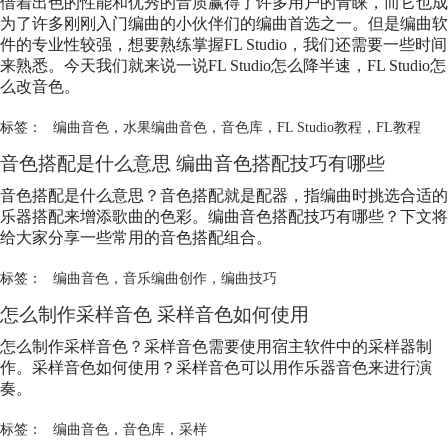
借着出色的性能和优秀的音质赢得了许多用户的青睐，而它也成
为了许多刚刚入门编曲的小伙伴们的编曲首选之一。但是编曲软
件的专业性较强，想要熟练掌握FL Studio，我们还需要一些时间
来熟悉。今天我们就来说一说FL Studio怎么降半速，FL Studio怎
么改音色。
标签：
编曲音色
，
水果编曲音色
，
音色库
，
FL Studio教程
，
FL教程
音色搭配是什么意思 编曲音色搭配技巧有哪些
音色搭配是什么意思？音色搭配就是配器，指编曲时挑选合适的
乐器搭配来增添歌曲的色彩。编曲音色搭配技巧有哪些？下文将
给大家分享一些常用的音色搭配组合。
标签：
编曲音色
，
音乐编曲创作
，
编曲技巧
怎么制作采样音色 采样音色如何使用
怎么制作采样音色？采样音色需要使用宿主软件中的采样器制
作。采样音色如何使用？采样音色可以用作乐器音色来进行演
奏。
标签：
编曲音色
，
音色库
，
采样