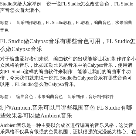
Studio来给大家举例，说一说FL Studio怎么改变音色，FL Studio
声音怎么渐大渐小。
标签：
音乐制作教程
，
FL Studio教程
，
FL教程
，
编曲音色
，
水果编曲
音色
FL Studio做Calypso音乐有哪些音色可用，FL Studio怎
么做Calypso音乐
对于编曲爱好者们来说，编曲软件的出现能够让我们制作许多小
众风格的音乐，比如加勒比风格音乐中的Calypso音乐，使用诸
如FL Studio这样的编曲软件来制作，能够让我们的编曲事半功
倍，今天我们就来说一说FL Studio做Calypso音乐有哪些音色可
以用，FL Studio怎么做Calypso音乐。
标签：
编曲音色
，
水果编曲音色
，
音乐制作
，
音乐制作软件
制作Ambient音乐可以用哪些氛围音色 FL Studio有哪
些效果器可以做Ambient音乐
Ambient音乐是一种主要以合成器进行编写的音乐风格，这类音
乐风格不仅具有很强的空灵氛围，还以很强的沉浸感为核心。在