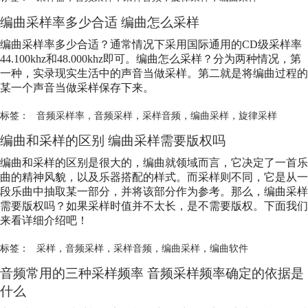
编曲采样率多少合适 编曲怎么采样
编曲采样率多少合适？通常情况下采用国际通用的CD级采样率
44.100khz和48.000khz即可。编曲怎么采样？分为两种情况，第
一种，实录现实生活中的声音当做采样。第二就是将编曲过程的
某一个声音当做采样保存下来。
标签：
音频采样率
，
音频采样
，
采样音频
，
编曲采样
，
旋律采样
编曲和采样的区别 编曲采样需要版权吗
编曲和采样的区别是很大的，编曲就领域而言，它决定了一首乐
曲的精神风貌，以及乐器搭配的样式。而采样则不同，它是从一
段乐曲中抽取某一部分，并将该部分作为参考。那么，编曲采样
需要版权吗？如果采样时值并不太长，是不需要版权。下面我们
来看详细介绍吧！
标签：
采样
，
音频采样
，
采样音频
，
编曲采样
，
编曲软件
音频常用的三种采样频率 音频采样频率确定的依据是
什么