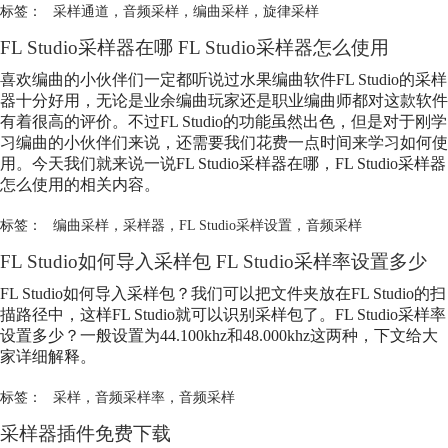
标签：
采样通道
，
音频采样
，
编曲采样
，
旋律采样
FL Studio采样器在哪 FL Studio采样器怎么使用
喜欢编曲的小伙伴们一定都听说过水果编曲软件FL Studio的采样
器十分好用，无论是业余编曲玩家还是职业编曲师都对这款软件
有着很高的评价。不过FL Studio的功能虽然出色，但是对于刚学
习编曲的小伙伴们来说，还需要我们花费一点时间来学习如何使
用。今天我们就来说一说FL Studio采样器在哪，FL Studio采样器
怎么使用的相关内容。
标签：
编曲采样
，
采样器
，
FL Studio采样设置
，
音频采样
FL Studio如何导入采样包 FL Studio采样率设置多少
FL Studio如何导入采样包？我们可以把文件夹放在FL Studio的扫
描路径中，这样FL Studio就可以识别采样包了。FL Studio采样率
设置多少？一般设置为44.100khz和48.000khz这两种，下文给大
家详细解释。
标签：
采样
，
音频采样率
，
音频采样
采样器插件免费下载