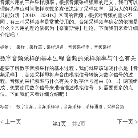
音频常用的三种采样频率，根据音频采样频率的定义，我们可以
理解为单位时间取样次数多寡便决定了采样频率。因为人的耳朵
只能分辨【20Hz—20kHz】区间的音频，根据对音频的需求不
同，有三种采样频率是常被使用的。音频采样频率确定的依据是
什么？常用的理论依据为【奈奎斯特】理论。下面我们来看详细
介绍吧！
标签：
采样
，
采样器
，
采样通道
，
音频采样率
，
音频采样
数字音频采样的基本过程 音频的采样频率与什么有关
想要了解数字音频采样的基本过程，我们就应该知晓什么是【音
频采样】，音频采样即将声音由模拟信号转换为数字信号的过
程。音频的采样频率与什么有关？数字信号是由【0、1】两项组
成，想要使用数字信号来准确描述模拟信号，则需要更多的点
位。下面我们来看详细介绍吧！
标签：
数字音频
，
音频采样率
，
音频采样
，
采样通道
，
采样音频
< 上一页
下一页 >
第1页，
共2页