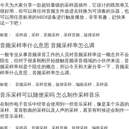
今天为大家分享一款超轻量级的采样器插件，它设计的既简单又
很好用，你可以将任何音频文件放进去转换为可演奏的乐器，也
可以用任意标准的MIDI设备进行触发播放，非常有趣，赶快来
试一下吧！
标签：
采样器
，
采样
，
音频采样
，
采样音频
，
旋律采样
音频采样率什么意思 音频采样率怎么调
一般专业从事音频录音工作的人员对音频采样率这一概念并不会
陌生，但对于很多刚刚开始接触音频录音领域的小伙伴来说，音
频采样率却是个陌生的概念，所以今天和大家分享一下，音频采
样率什么意思，音频采样率怎么调。
标签：
音频采样
，
采样音频
，
旋律采样
，
编曲采样
，
采样器
音乐采样可以随便采吗 怎么制作采样音乐
在制作电子音乐中经常会使用到一些音乐采样，像是某个乐器的
采样、某首歌曲的采样以及人声的采样，甚至有时候还会制作一
些音乐采样。
标签：
采样器
，
音频采样
，
采样音频
，
旋律采样
，
编曲采样