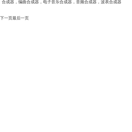
合成器
，
编曲合成器
，
电子音乐合成器
，
音频合成器
，
波表合成器
下一页
最后一页