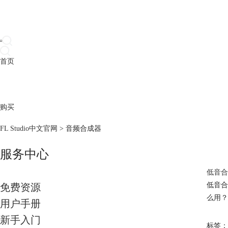
首页
产品
下载
插件
教程
升级
帮助
购买
FL Studio中文官网
>
音频合成器
服务中心
低音合成
低音合
免费资源
么用？
用户手册
新手入门
标签：