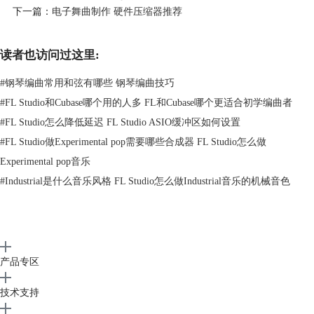
Threshold（阈值）低则Ratio（压缩比例）低，只要遵循这一原则即可。
下一篇：
电子舞曲制作 硬件压缩器推荐
Attack（起始时值）：这个参数的设置主要和增益或者衰减的量有关系，
量越大则Attack（起始时值）时长设置的越长，反之则越短，要注意的是
对于钢琴或者管弦等持续发音的乐器不要设置过长时间。
读者也访问过这里:
三、如何给音频添加压缩效果器
压缩效果器可以让音频中的频率动态保持一个平衡，同时还能提升音频的
#
钢琴编曲常用和弦有哪些 钢琴编曲技巧
响度，下面就通过FL Studio编曲软件来给大家演示一下音频添加压缩效
#
FL Studio和Cubase哪个用的人多 FL和Cubase哪个更适合初学编曲者
果器的操作步骤。
#
FL Studio怎么降低延迟 FL Studio ASIO缓冲区如何设置
在开始演示之前，先给大家介绍一下FL Studio
编曲软件
，这款软件内置
#
FL Studio做Experimental pop需要哪些合成器 FL Studio怎么做
了很多的效果器插件，压缩
效果器
就是其中之一，同时这款软件也有很多
的音源，有了这两个功能，可以让用户快速的制作出一首曲目。
Experimental pop音乐
1.启动FL Studio编曲软件，导入一段音频文件到播放列表中，点击“通道
#
Industrial是什么音乐风格 FL Studio怎么做Industrial音乐的机械音色
机架”按钮打开通道机架窗口，在通道机架窗口将导入音频的通道值通过
鼠标滚轮设置为1.连接上混音器。
产品专区
技术支持