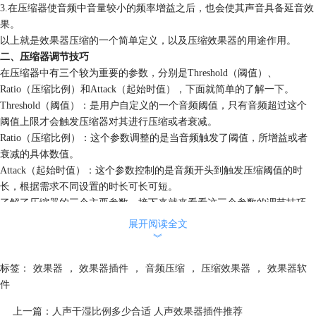
3.在压缩器使音频中音量较小的频率增益之后，也会使其声音具备延音效
果。
以上就是效果器压缩的一个简单定义，以及压缩效果器的用途作用。
二、压缩器调节技巧
在压缩器中有三个较为重要的参数，分别是Threshold（阈值）、
Ratio（压缩比例）和Attack（起始时值），下面就简单的了解一下。
Threshold（阈值）：是用户自定义的一个音频阈值，只有音频超过这个
阈值上限才会触发压缩器对其进行压缩或者衰减。
Ratio（压缩比例）：这个参数调整的是当音频触发了阈值，所增益或者
衰减的具体数值。
Attack（起始时值）：这个参数控制的是音频开头到触发压缩阈值的时
长，根据需求不同设置的时长可长可短。
了解了压缩器的三个主要参数，接下来就来看看这三个参数的调节技巧。
Threshold（阈值）：这个参数可以通过三种方法进行调节，第一种是阈
展开阅读全文
值设置在音频波段最高峰下面，其他波段峰值下面，第二种是阈值设置在
︾
最低波段峰值上面，其他波段下面，第三种是设置在波段最低峰值下面，
在设置阈值时可以根据音频波段的具体情况，参考这三种方法进行设置。
标签：
效果器
，
效果器插件
，
音频压缩
，
压缩效果器
，
效果器软
Ratio（压缩比例）：这个参数的设置主要取决于Threshold（阈值），并
件
与其成正比，也就是Threshold（阈值）高则Ratio（压缩比例）高，
上一篇：
人声干湿比例多少合适 人声效果器插件推荐