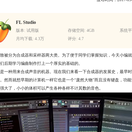
FL Studio
版本: 试用版
存储空间: 4GB
系统平台
月均下载: 4.3万
评分: 4.7
致被分为
合成器
和采样器两大类。为了便于同学们掌握知识，今天小编就
们后期学习编曲制作打上一个厚实的基础的。
是一种用来合成声音的机器。现在我们来看一下合成器的发展史，最早时期
。然而就想早期的计算机一样它也是一个“庞然大物”而且没有键盘，功
强大了，小小的体积可以产生各种各样不计其数的音色。