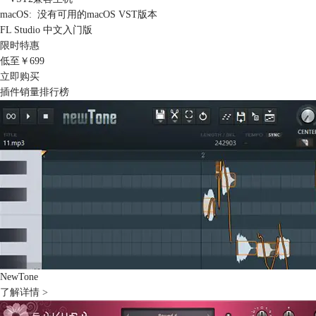
macOS: 没有可用的macOS VST版本
FL Studio 中文入门版
限时特惠
低至￥
699
立即购买
插件销量排行榜
NewTone
了解详情 >