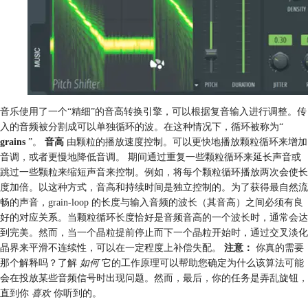
音乐使用了一个“精细”的音高转换引擎，可以根据复音输入进行调整。传
入的音频被分割成可以单独循环的波。在这种情况下，循环被称为“
grains
”。
音高
由颗粒的播放速度控制。可以更快地播放颗粒循环来增加
音调，或者更慢地降低音调。
期间通过重复一些颗粒循环来延长声音或
跳过一些颗粒来缩短声音来控制。例如，将每个颗粒循环播放两次会使长
度加倍。以这种方式，音高和持续时间是独立控制的。为了获得最自然流
畅的声音，grain-loop 的长度与输入音频的波长（其音高）之间必须有良
好的对应关系。当颗粒循环长度恰好是音频音高的一个波长时，通常会达
到完美。然而，当一个晶粒提前停止而下一个晶粒开始时，通过交叉淡化
晶界来平滑不连续性，可以在一定程度上补偿失配。
注意：
你真的需要
那个解释吗？了解
如何
它的工作原理可以帮助您确定为什么该算法可能
会在投放某些音频信号时出现问题。然而，最后，你的任务是弄乱旋钮，
直到你
喜欢
你听到的。