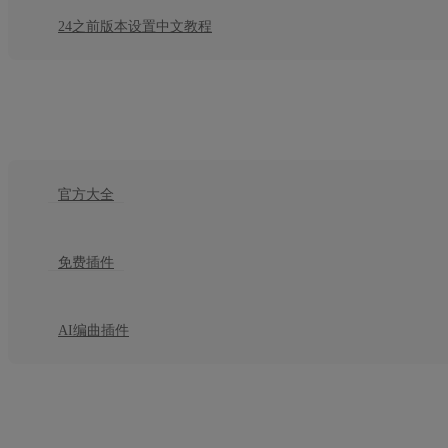
24之前版本设置中文教程
插件
官方大全
免费插件
AI编曲插件
教程