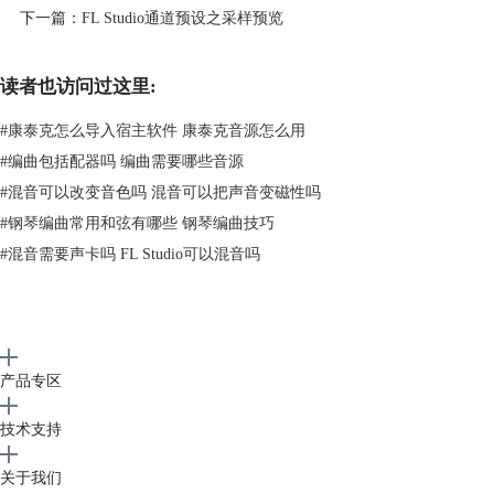
6、交叉淡化循环：给采样设置一个循环的区域，该区域中的波形是原来
下一篇：
FL Studio通道预设之采样预览
音频与副本音频交叉淡化得出的波形。
7、修建末端旋钮：在不影响音质的情况下对采样音频波形的末端进行裁
读者也访问过这里:
剪，可以降低内存的使用率。
文章到这里关于FL Studio预处理的知识就讲完了，欢迎感兴趣的同学到
#
康泰克怎么导入宿主软件 康泰克音源怎么用
FL Studio中文网站学习
FL Studio教程
。
#
编曲包括配器吗 编曲需要哪些音源
#
混音可以改变音色吗 混音可以把声音变磁性吗
#
钢琴编曲常用和弦有哪些 钢琴编曲技巧
#
混音需要声卡吗 FL Studio可以混音吗
产品专区
技术支持
关于我们