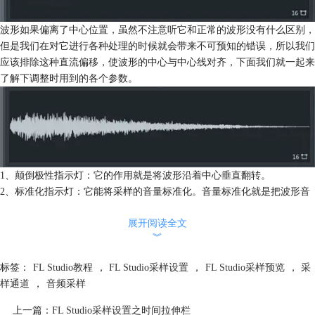
波形如果偏离了中心位置，虽然不注意听它和正常的波形没有什么区别，
但是我们在对它进行各种处理的时候就会带来不可预知的错误，所以我们
应该排除这种直流偏移，使波形的中心与中心线对齐，下面我们就一起来
了解下调整时用到的各个参数。
1、颠倒极性指示灯：它的作用就是将波形沿着中心垂直翻转。
2、标准化指示灯：它能将采样的音量标准化。音量标准化就是把波形音
量的峰值提升到0db的比率作为标准而将波形音量整体提升处理过程。也
展开阅读全文
就是说要先计算出波形峰值电平提升到0db的比率，再将波形按照这个标
︾
准比率进行整体音量提升，这样可以在不失真的情况下提高音量。
3、淡化立体声指示灯：它的作用就是让采样实现由左声道有声音开始然
标签：
FL Studio教程
，
FL Studio采样设置
，
FL Studio采样预览
，
采
后慢慢减弱直到消失，然后右声道的声音开始增大。
样通道
，
音频采样
4、立体声交换指示灯：它能互换采样的左右声道。
5、弯音旋钮：它是用来设置采样的音高偏向，经常用于鼓采样。
上一篇：
FL Studio采样设置之时间拉伸栏