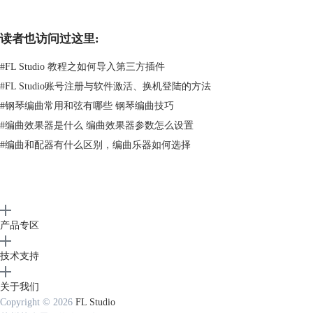
读者也访问过这里:
图2：
GoldWave
#
FL Studio 教程之如何导入第三方插件
适用平台：Windows
#
FL Studio账号注册与软件激活、换机登陆的方法
3.AudioLava 2
AudioLava 2是一款比较专业的音频降噪软件，这款软件操作简单，界面
#
钢琴编曲常用和弦有哪些 钢琴编曲技巧
简洁，对于刚刚接触音频降噪处理的小伙伴非常的友好，同时这款基于音
#
编曲效果器是什么 编曲效果器参数怎么设置
频恢复技术算法可以很好的将录音中的噪音进行消除，还可以将录音单独
#
编曲和配器有什么区别，编曲乐器如何选择
分割成曲目，更便于用户对录音进行编辑。
产品专区
技术支持
关于我们
Copyright © 2026
FL Studio