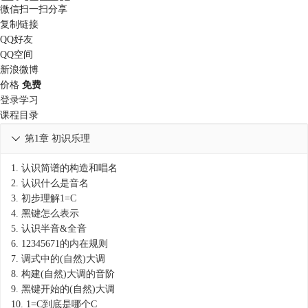
微信扫一扫分享
复制链接
QQ好友
QQ空间
新浪微博
价格
免费
登录学习
课程目录
第1章 初识乐理

1.
认识简谱的构造和唱名
2.
认识什么是音名
3.
初步理解1=C
4.
黑键怎么表示
5.
认识半音&全音
6.
12345671的内在规则
7.
调式中的(自然)大调
8.
构建(自然)大调的音阶
9.
黑键开始的(自然)大调
10.
1=C到底是哪个C