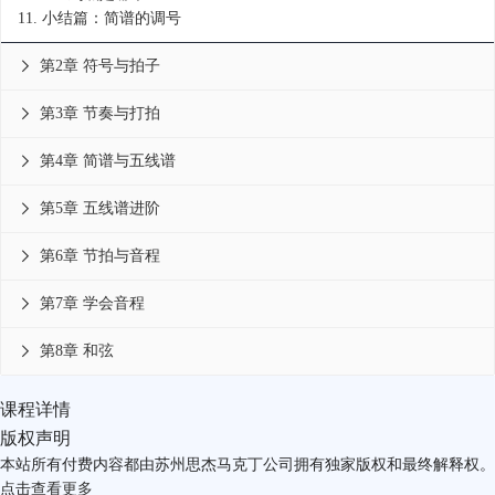
11.
小结篇：简谱的调号
第2章 符号与拍子

第3章 节奏与打拍

第4章 简谱与五线谱

第5章 五线谱进阶

第6章 节拍与音程

第7章 学会音程

第8章 和弦

课程详情
版权声明
本站所有付费内容都由苏州思杰马克丁公司拥有独家版权和最终解释权。
点击
查看更多