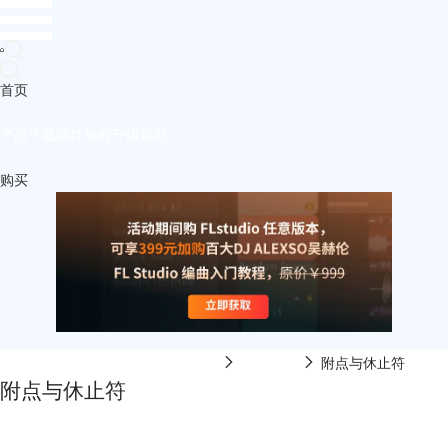
首页
产品
下载
插件
教程
升级
帮助
购买
FL Studio中文网-FL Studio在线视频
乐理课程
附点与休止符
附点与休止符