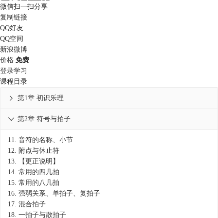
微信扫一扫分享
复制链接
QQ好友
QQ空间
新浪微博
价格
免费
登录学习
课程目录
第1章 初识乐理

第2章 符号与拍子

11.
音符的名称、小节
12.
附点与休止符
13.
【更正说明】
14.
常用的四几拍
15.
常用的八几拍
16.
强弱关系、单拍子、复拍子
17.
混合拍子
18.
一拍子与散拍子