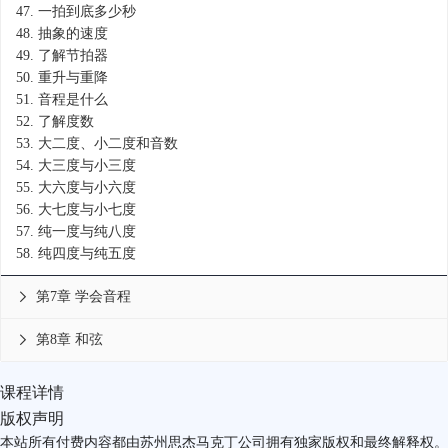
47.
一拍到底多少秒
48.
抽象的速度
49.
了解节拍器
50.
重升与重降
51.
音程是什么
52.
了解度数
53.
大二度、小二度和音数
54.
大三度与小三度
55.
大六度与小六度
56.
大七度与小七度
57.
纯一度与纯八度
58.
纯四度与纯五度
第7章 学会音程

第8章 和弦

课程详情
版权声明
本站所有付费内容都由苏州思杰马克丁公司拥有独家版权和最终解释权。