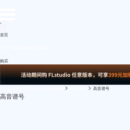
首页
产品
下载
插件
教程
升级
帮助
购买
FL Studio中文网-FL Studio在线视频
乐理课程
高音谱号
高音谱号