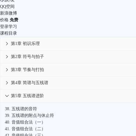
QQ空间
新浪微博
价格
免费
登录学习
课程目录
第1章 初识乐理

第2章 符号与拍子

第3章 节奏与打拍

第4章 简谱与五线谱

第5章 五线谱进阶

38.
五线谱的音符
39.
五线谱的附点与休止符
40.
音值组合法（一）
41.
音值组合法（二）
42.
音值组合法（三）