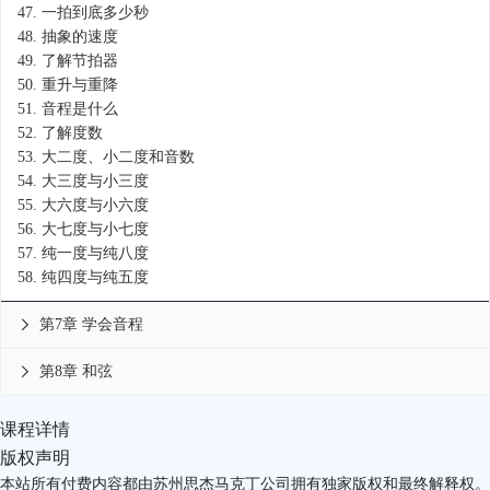
47.
一拍到底多少秒
48.
抽象的速度
49.
了解节拍器
50.
重升与重降
51.
音程是什么
52.
了解度数
53.
大二度、小二度和音数
54.
大三度与小三度
55.
大六度与小六度
56.
大七度与小七度
57.
纯一度与纯八度
58.
纯四度与纯五度
第7章 学会音程

第8章 和弦

课程详情
版权声明
本站所有付费内容都由苏州思杰马克丁公司拥有独家版权和最终解释权。